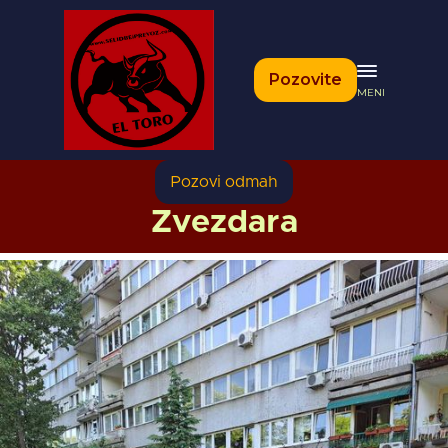
Pozovite
MENI
Pozovi odmah
Zvezdara