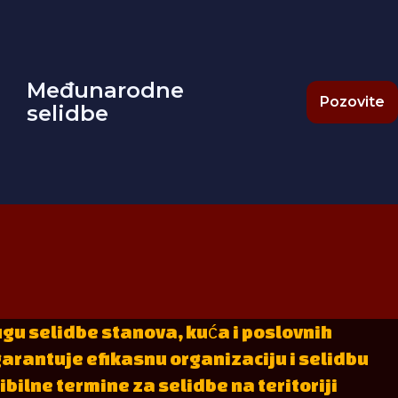
Međunarodne
Pozovite
selidbe
gu selidbe stanova, kuća i poslovnih
garantuje efikasnu organizaciju i selidbu
ilne termine za selidbe na teritoriji