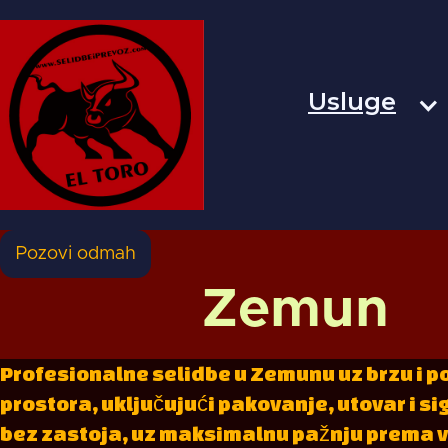
Usluge
Pozovi odmah
Zemun
Profesionalne selidbe u Zemunu uz brzu i p
prostora, uključujući pakovanje, utovar i s
bez zastoja, uz maksimalnu pažnju prema vaš