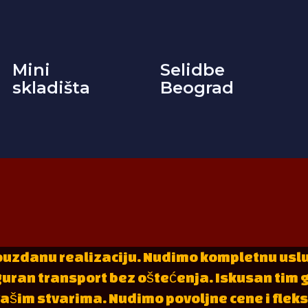
Mini
Selidbe
skladišta
Beograd
ouzdanu realizaciju. Nudimo kompletnu uslu
iguran transport bez oštećenja. Iskusan tim 
im stvarima. Nudimo povoljne cene i fleksib